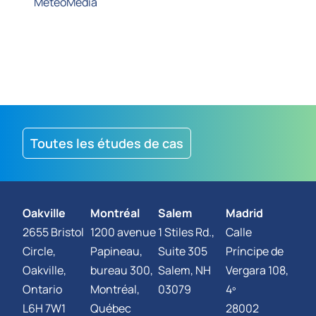
MétéoMédia
Toutes les études de cas
Oakville
Montréal
Salem
Madrid
2655 Bristol
1200 avenue
1 Stiles Rd.,
Calle
Circle,
Papineau,
Suite 305
Príncipe de
Oakville,
bureau 300,
Salem, NH
Vergara 108,
Ontario
Montréal,
03079
4º
L6H 7W1
Québec
28002