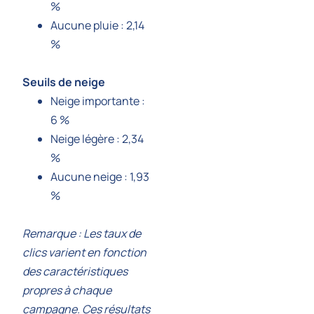
%
Aucune pluie : 2,14
%
Seuils de neige
Neige importante :
6 %
Neige légère : 2,34
%
Aucune neige : 1,93
%
Remarque : Les taux de
clics varient en fonction
des caractéristiques
propres à chaque
campagne. Ces résultats