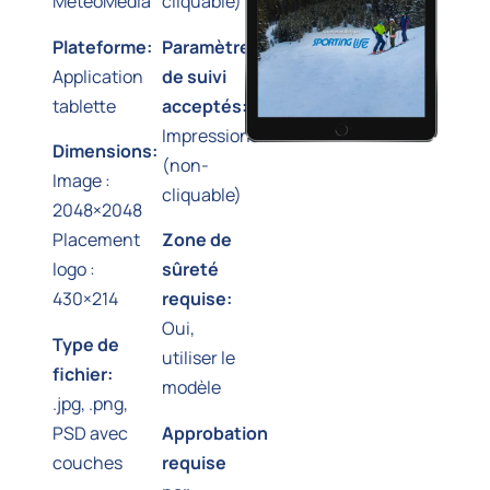
MétéoMédia
cliquable)
Plateforme:
Paramètres
Application
de suivi
tablette
acceptés:
Impressions
Dimensions:
(non-
Image :
cliquable)
2048×2048
Placement
Zone de
logo :
sûreté
430×214
requise:
Oui,
Type de
utiliser le
fichier:
modèle
.jpg, .png,
PSD avec
Approbation
couches
requise