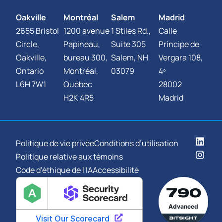
Oakville
Montréal
Salem
Madrid
2655 Bristol
1200 avenue
1 Stiles Rd.,
Calle
Circle,
Papineau,
Suite 305
Príncipe de
Oakville,
bureau 300,
Salem, NH
Vergara 108,
Ontario
Montréal,
03079
4º
L6H 7W1
Québec
28002
H2K 4R5
Madrid
Politique de vie privée
Conditions d’utilisation
Politique relative aux témoins
Code d'éthique de l'IA
Accessibilité
790
Advanced