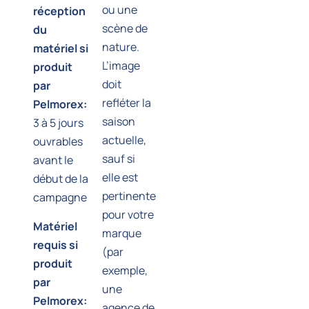
ou une
réception
scène de
du
nature.
matériel si
L’image
produit
doit
par
refléter la
Pelmorex:
saison
3 à 5 jours
actuelle,
ouvrables
sauf si
avant le
elle est
début de la
pertinente
campagne
pour votre
Matériel
marque
requis si
(par
produit
exemple,
par
une
Pelmorex:
agence de