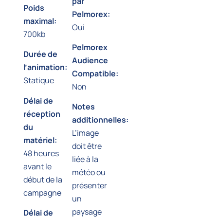
par
Poids
Pelmorex:
maximal:
Oui
700kb
Pelmorex
Durée de
Audience
l’animation:
Compatible:
Statique
Non
Délai de
Notes
réception
additionnelles:
du
L’image
matériel:
doit être
48 heures
liée à la
avant le
météo ou
début de la
présenter
campagne
un
paysage
Délai de